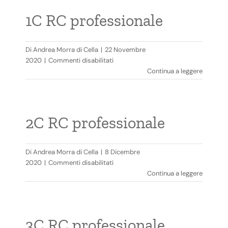
1C RC professionale
Di
Andrea Morra di Cella
|
22 Novembre
su
2020
|
Commenti disabilitati
1C
Continua a leggere
RC
professionale
2C RC professionale
Di
Andrea Morra di Cella
|
8 Dicembre
su
2020
|
Commenti disabilitati
2C
Continua a leggere
RC
professionale
3C RC professionale