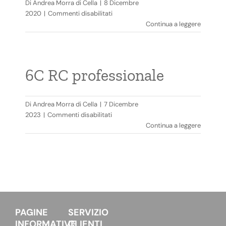
Di
Andrea Morra di Cella
|
8 Dicembre
su
2020
|
Commenti disabilitati
5C
Continua a leggere
RC
professionale
6C RC professionale
Di
Andrea Morra di Cella
|
7 Dicembre
su
2023
|
Commenti disabilitati
6C
Continua a leggere
RC
professionale
PAGINE
SERVIZIO
INFORMATIVE
CLIENTI