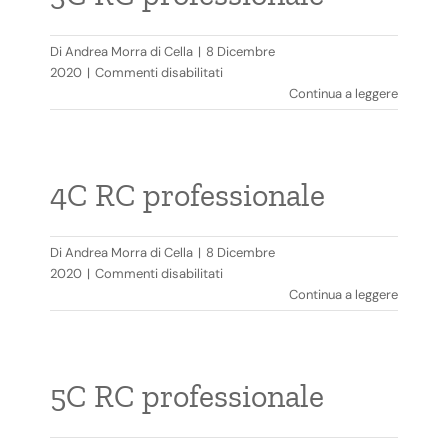
Di
Andrea Morra di Cella
|
8 Dicembre
su
2020
|
Commenti disabilitati
3C
Continua a leggere
RC
professionale
4C RC professionale
Di
Andrea Morra di Cella
|
8 Dicembre
su
2020
|
Commenti disabilitati
4C
Continua a leggere
RC
professionale
5C RC professionale