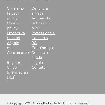
Chi siamo
Denuncia
Privacy
sinistri
policy
Ammanchi
Cookie
di Cassa
policy
o RC
Procedura
Professionale
reclami
Denuncia
Angolo
RC
del
Capofamiglia
Consumatore
Denuncia
Tutela
Registro
Legale
Unico
Contatti
Intermediari
(RUI)
© Copyright 2025
Aminta Broker
. Tutti i diritti sono riservati