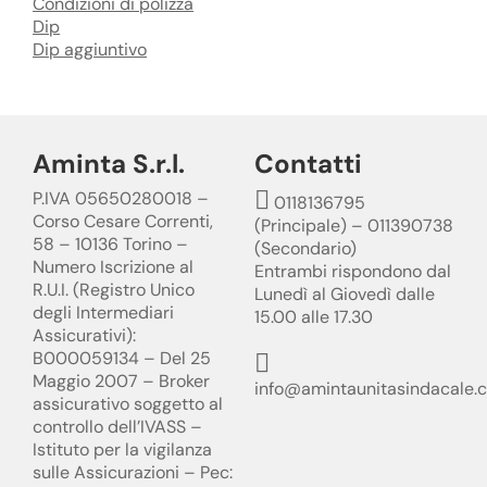
Condizioni di polizza
Dip
Dip aggiuntivo
Aminta S.r.l.
Contatti
P.IVA 05650280018 –
0118136795
Corso Cesare Correnti,
(Principale) – 011390738
58 – 10136 Torino –
(Secondario)
Numero Iscrizione al
Entrambi rispondono dal
R.U.I. (Registro Unico
Lunedì al Giovedì dalle
degli Intermediari
15.00 alle 17.30
Assicurativi):
B000059134 – Del 25
Maggio 2007 – Broker
info@amintaunitasindacale.
assicurativo soggetto al
controllo dell’IVASS –
Istituto per la vigilanza
sulle Assicurazioni – Pec: