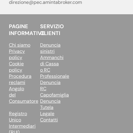
direzione@pec.amintabroker.com
PAGINE
SERVIZIO
INFORMATIVE
CLIENTI
Chi siamo
Denuncia
Privacy
sinistri
policy
Ammanchi
Cookie
di Cassa
policy
o RC
Procedura
Professionale
reclami
Denuncia
Angolo
RC
del
Capofamiglia
Consumatore
Denuncia
Tutela
Registro
Legale
Unico
Contatti
Intermediari
(RUI)