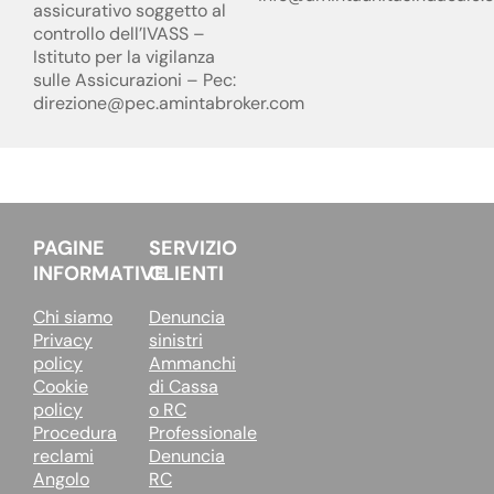
assicurativo soggetto al
controllo dell’IVASS –
Istituto per la vigilanza
sulle Assicurazioni – Pec:
direzione@pec.amintabroker.com
PAGINE
SERVIZIO
INFORMATIVE
CLIENTI
Chi siamo
Denuncia
Privacy
sinistri
policy
Ammanchi
Cookie
di Cassa
policy
o RC
Procedura
Professionale
reclami
Denuncia
Angolo
RC