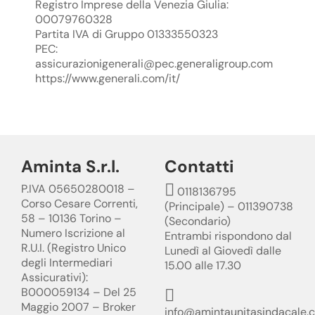
Registro Imprese della Venezia Giulia:
00079760328
Partita IVA di Gruppo 01333550323
PEC:
assicurazionigenerali@pec.generaligroup.com
https://www.generali.com/it/
Aminta S.r.l.
Contatti
P.IVA 05650280018 –
0118136795
Corso Cesare Correnti,
(Principale) – 011390738
58 – 10136 Torino –
(Secondario)
Numero Iscrizione al
Entrambi rispondono dal
R.U.I. (Registro Unico
Lunedì al Giovedì dalle
degli Intermediari
15.00 alle 17.30
Assicurativi):
B000059134 – Del 25
Maggio 2007 – Broker
info@amintaunitasindacale.