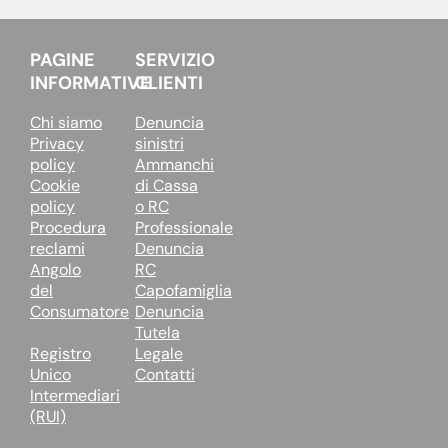
PAGINE
SERVIZIO
INFORMATIVE
CLIENTI
Chi siamo
Denuncia
Privacy
sinistri
policy
Ammanchi
Cookie
di Cassa
policy
o RC
Procedura
Professionale
reclami
Denuncia
Angolo
RC
del
Capofamiglia
Consumatore
Denuncia
Tutela
Registro
Legale
Unico
Contatti
Intermediari
(RUI)