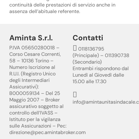
continuità delle prestazioni di servizio anche in
assenza dell’abituale referente.
Aminta S.r.l.
Contatti
P.IVA 05650280018 –
0118136795
Corso Cesare Correnti,
(Principale) – 011390738
58 – 10136 Torino –
(Secondario)
Numero Iscrizione al
Entrambi rispondono dal
R.U.I. (Registro Unico
Lunedì al Giovedì dalle
degli Intermediari
15.00 alle 17.30
Assicurativi):
B000059134 – Del 25
Maggio 2007 – Broker
info@amintaunitasindacale.
assicurativo soggetto al
controllo dell’IVASS –
Istituto per la vigilanza
sulle Assicurazioni – Pec:
direzione@pec.amintabroker.com