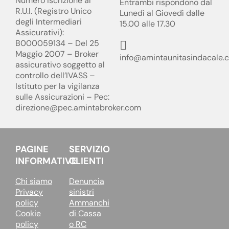
Numero Iscrizione al
Entrambi rispondono dal
R.U.I. (Registro Unico
Lunedì al Giovedì dalle
degli Intermediari
15.00 alle 17.30
Assicurativi):
B000059134 – Del 25
Maggio 2007 – Broker
info@amintaunitasindacale.
assicurativo soggetto al
controllo dell’IVASS –
Istituto per la vigilanza
sulle Assicurazioni – Pec:
direzione@pec.amintabroker.com
PAGINE
SERVIZIO
INFORMATIVE
CLIENTI
Chi siamo
Denuncia
Privacy
sinistri
policy
Ammanchi
Cookie
di Cassa
policy
o RC