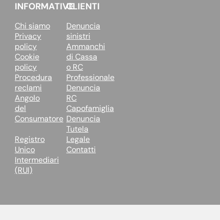
INFORMATIVE
CLIENTI
Chi siamo
Denuncia
Privacy
sinistri
policy
Ammanchi
Cookie
di Cassa
policy
o RC
Procedura
Professionale
reclami
Denuncia
Angolo
RC
del
Capofamiglia
Consumatore
Denuncia
Tutela
Registro
Legale
Unico
Contatti
Intermediari
(RUI)