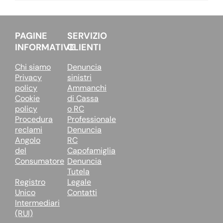
PAGINE
SERVIZIO
INFORMATIVE
CLIENTI
Chi siamo
Denuncia
Privacy
sinistri
policy
Ammanchi
Cookie
di Cassa
policy
o RC
Procedura
Professionale
reclami
Denuncia
Angolo
RC
del
Capofamiglia
Consumatore
Denuncia
Tutela
Registro
Legale
Unico
Contatti
Intermediari
(RUI)