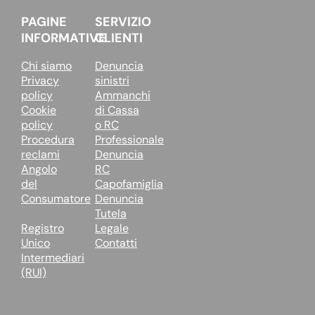
PAGINE
SERVIZIO
INFORMATIVE
CLIENTI
Chi siamo
Denuncia
Privacy
sinistri
policy
Ammanchi
Cookie
di Cassa
policy
o RC
Procedura
Professionale
reclami
Denuncia
Angolo
RC
del
Capofamiglia
Consumatore
Denuncia
Tutela
Registro
Legale
Unico
Contatti
Intermediari
(RUI)