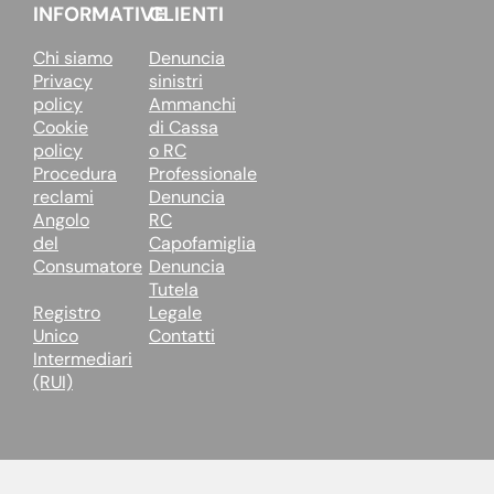
INFORMATIVE
CLIENTI
Chi siamo
Denuncia
Privacy
sinistri
policy
Ammanchi
Cookie
di Cassa
policy
o RC
Procedura
Professionale
reclami
Denuncia
Angolo
RC
del
Capofamiglia
Consumatore
Denuncia
Tutela
Registro
Legale
Unico
Contatti
Intermediari
(RUI)